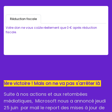
Réduction fiscale
Votre don ne vous coûte réellement que
0
€
après réduction
fiscale.
1ère victoire ! Mais on ne va pas s'arrêter là
Suite à nos actions et aux retombées
médiatiques, Microsoft nous a annoncé jeudi
25 juin par mail le report des mises à jour de