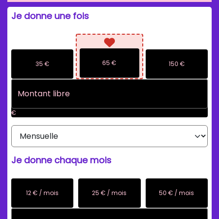
Je donne une fois
65 €
35 €
150 €
€
Je donne chaque mois
12 € / mois
25 € / mois
50 € / mois